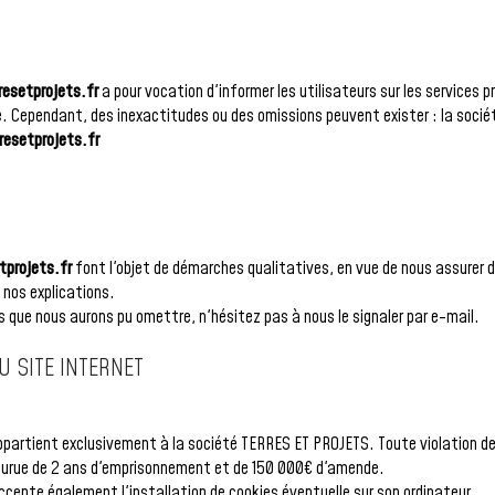
resetprojets.fr
a pour vocation d'informer les utilisateurs sur les services 
ité. Cependant, des inexactitudes ou des omissions peuvent exister : la soc
resetprojets.fr
tprojets.fr
font l'objet de démarches qualitatives, en vue de nous assurer de
 nos explications.
 que nous aurons pu omettre, n'hésitez pas à nous le signaler par e-mail.
U SITE INTERNET
partient exclusivement à la société TERRES ET PROJETS. Toute violation des
ncourue de 2 ans d'emprisonnement et de 150 000€ d'amende.
 accepte également l'installation de cookies éventuelle sur son ordinateur.