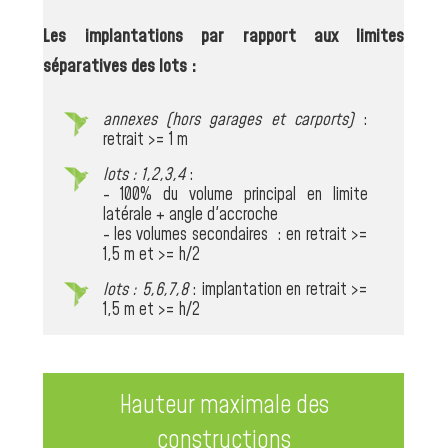
Les implantations par rapport aux limites
séparatives des lots :
annexes (hors garages et carports)
:
retrait >= 1 m
lots : 1,2,3,4
:
- 100% du volume principal en limite
latérale + angle d'accroche
- les volumes secondaires : en retrait >=
1,5 m et >= h/2
lots : 5,6,7,8
: implantation en retrait >=
1,5 m et >= h/2
Hauteur maximale des
constructions